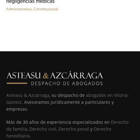
negligencias médicas
Administrativo
,
Constitucional
Asteasu & Azcárraga
, su despacho de
abogados en Vitoria-
Gasteiz
. Asesoramos jurídicamente a particulares y
empresas.
Más de 30 años de experiencia especializados en
Derecho
de familia
,
Derecho civil
,
Derecho penal
y
Derecho
hereditario
.