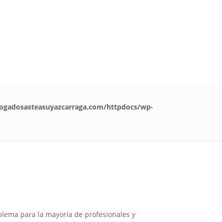
asuyazcarraga.com
os
Equipo
Blog
Contacto
ogadosasteasuyazcarraga.com/httpdocs/wp-
lema para la mayoría de profesionales y