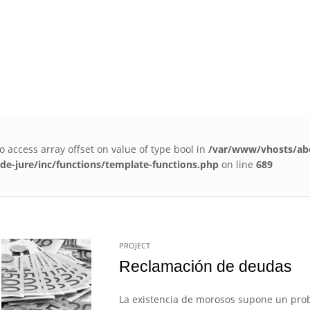
steiz (Álava)
(+34) 945 14 04 14 | 945 14 03 05
info@aste
Inicio
Servici
to access array offset on value of type bool in
/var/www/vhosts/ab
e-jure/inc/functions/template-functions.php
on line
689
PROJECT
Reclamación de deudas
La existencia de morosos supone un prob