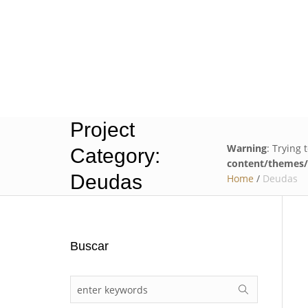
C/ Ortiz de Zárate, 9 - 1º Dcha.
01005
Vitoria-Ga
Project
Warning
: Trying 
Category:
content/themes/d
Deudas
Home
/
Deudas
Buscar